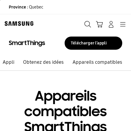
Skip
Province :
Quebec
to
content
Recherche
Panier
CONNEXION
Navigation
SmartThings
Télécharger l’appli
Appli
Obtenez des idées
Appareils compatibles
Appareils
compatibles
SmartThings