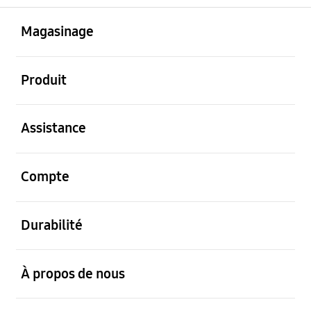
ouvert
Footer Navigation
Magasinage
ouvert
Produit
ouvert
Assistance
ouvert
Compte
ouvert
Durabilité
ouvert
À propos de nous