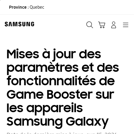
Skip
Province :
Quebec
to
content
Recherche
Panier
CONNEXION
Navigation
Mises à jour des
paramètres et des
fonctionnalités de
Game Booster sur
les appareils
Samsung Galaxy