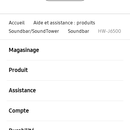
Accueil
Aide et assistance : produits
Soundbar/SoundTower
Soundbar
HW-J6500
ouvert
Footer Navigation
Magasinage
ouvert
Produit
ouvert
Assistance
ouvert
Compte
ouvert