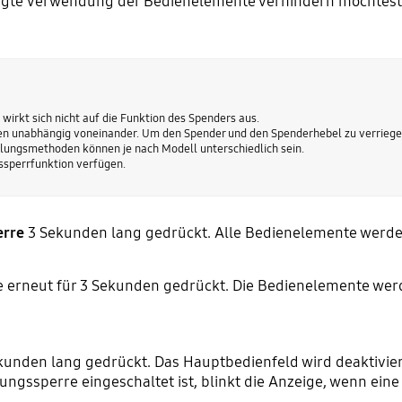
tigte Verwendung der Bedienelemente verhindern möchtest
irkt sich nicht auf die Funktion des Spenders aus.
en unabhängig voneinander. Um den Spender und den Spenderhebel zu verriege
llungsmethoden können je nach Modell unterschiedlich sein.
gssperrfunktion verfügen.
erre
3 Sekunden lang gedrückt. Alle Bedienelemente werden
te erneut für 3 Sekunden gedrückt. Die Bedienelemente wer
unden lang gedrückt. Das Hauptbedienfeld wird deaktivie
ungssperre eingeschaltet ist, blinkt die Anzeige, wenn ein