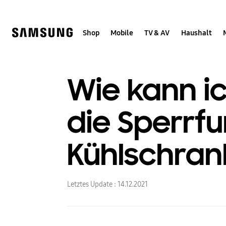
Skip
to
content
Shop
Mobile
TV & AV
Haushalt
Wie kann i
die Sperrf
Kühlschrank
Letztes Update :
14.12.2021