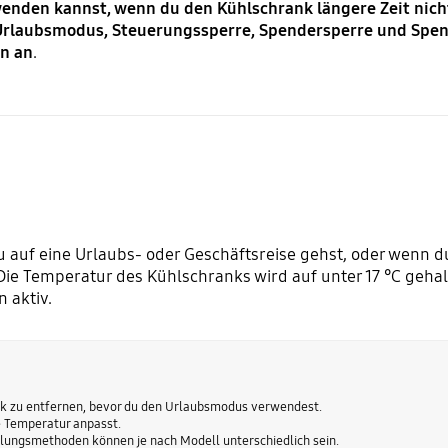
rwenden kannst, wenn du den Kühlschrank längere Zeit nic
rlaubsmodus, Steuerungssperre, Spendersperre und Spende
en an
.
uf eine Urlaubs- oder Geschäftsreise gehst, oder wenn du
Die Temperatur des Kühlschranks wird auf unter 17 °C gehal
 aktiv.
k zu entfernen, bevor du den Urlaubsmodus verwendest.
e Temperatur anpasst.
llungsmethoden können je nach Modell unterschiedlich sein.