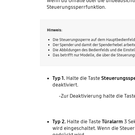
Wenn du Unfälle oder die unbeabsich
Steuerungssperrfunktion.
Hinweis:
Die Steuerungssperre auf dem Hauptbedienfeld w
Der Spender und damit der Spenderhebel arbeit
Die Abbildungen des Bedienfelds und die Einste
Das betrifft nur Modelle, die über die Steuerun
Typ 1.
Halte die Taste
Steuerungssp
deaktiviert.
-Zur Deaktivierung halte die Tas
Typ 2.
Halte die Taste
Türalarm
3 Sek
wird eingeschaltet. Wenn die Steuer
gedrückt wird.