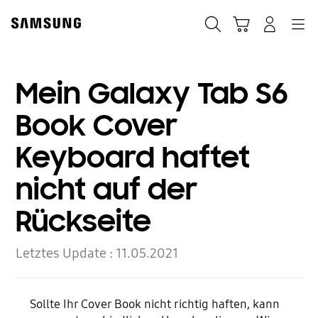
Skip
to
Suchen
Warenkorb
Anmelden
Navigation
content
Mein Galaxy Tab S6
Book Cover
Keyboard haftet
nicht auf der
Rückseite
Letztes Update :
11.05.2021
Sollte Ihr Cover Book nicht richtig haften, kann