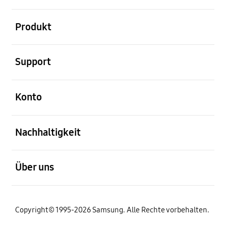
öffnen
Produkt
öffnen
Support
öffnen
Konto
öffnen
Nachhaltigkeit
öffnen
Über uns
Copyright© 1995-2026 Samsung. Alle Rechte vorbehalten.