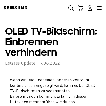
Skip
to
Suchen
Warenkorb
Anmelden
Navigation
content
OLED TV-Bildschirm:
Einbrennen
verhindern
Letztes Update :
17.08.2022
Wenn ein Bild über einen längeren Zeitraum
kontinuierlich angezeigt wird, kann es bei OLED
TV-Bildschirmen zu sogenannten
Einbrennungen kommen. Erfahre in diesem
Hilfevideo mehr darüber, wie du das