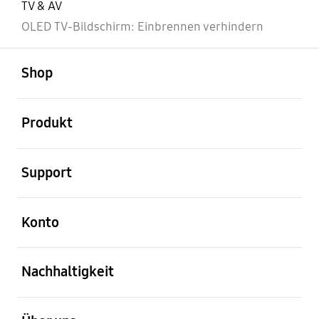
TV & AV
OLED TV-Bildschirm: Einbrennen verhindern
öffnen
Footer Navigation
Shop
öffnen
Produkt
öffnen
Support
öffnen
Konto
öffnen
Nachhaltigkeit
öffnen