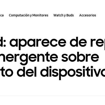
nca
Computación y Monitores
Watch y Buds
Accesorios
d: aparece de r
mergente sobre
to del dispositiv