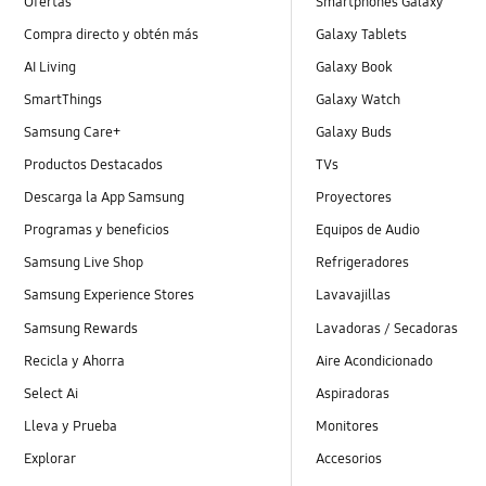
Ofertas
Smartphones Galaxy
Compra directo y obtén más
Galaxy Tablets
AI Living
Galaxy Book
SmartThings
Galaxy Watch
Samsung Care+
Galaxy Buds
Productos Destacados
TVs
Descarga la App Samsung
Proyectores
Programas y beneficios
Equipos de Audio
Samsung Live Shop
Refrigeradores
Samsung Experience Stores
Lavavajillas
Samsung Rewards
Lavadoras / Secadoras
Recicla y Ahorra
Aire Acondicionado
Select Ai
Aspiradoras
Lleva y Prueba
Monitores
Explorar
Accesorios