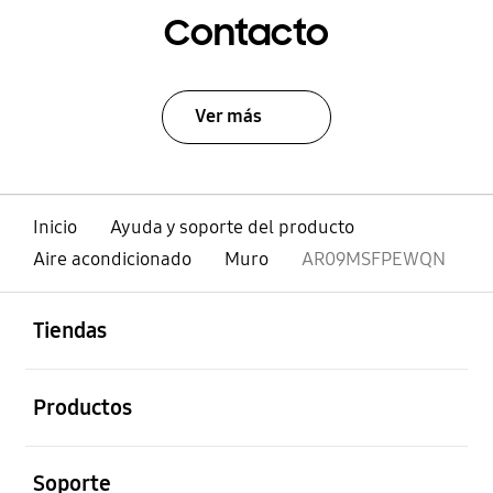
Contacto
Ver más
Inicio
Ayuda y soporte del producto
Aire acondicionado
Muro
AR09MSFPEWQN
abierto
Footer Navigation
Tiendas
abierto
Productos
abierto
Soporte