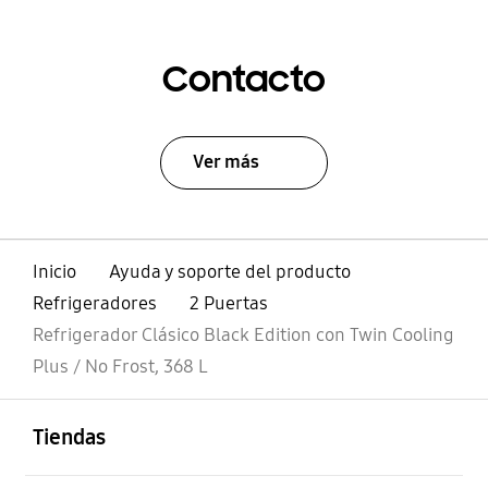
Contacto
Ver más
Inicio
Ayuda y soporte del producto
Refrigeradores
2 Puertas
Refrigerador Clásico Black Edition con Twin Cooling
Plus / No Frost, 368 L
abierto
Footer Navigation
Tiendas
abierto