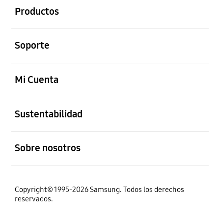
Productos
abierto
Soporte
abierto
Mi Cuenta
abierto
Sustentabilidad
abierto
Sobre nosotros
Copyright© 1995-2026 Samsung. Todos los derechos
reservados.