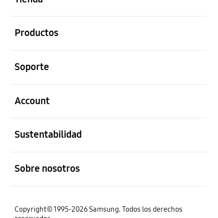
abierto
Productos
abierto
Soporte
abierto
Account
abierto
Sustentabilidad
abierto
Sobre nosotros
Copyright© 1995-2026 Samsung. Todos los derechos