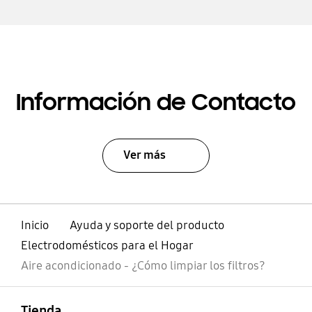
Información de Contacto
Ver más
Inicio
Ayuda y soporte del producto
Electrodomésticos para el Hogar
Aire acondicionado - ¿Cómo limpiar los filtros?
abierto
Footer Navigation
Tienda