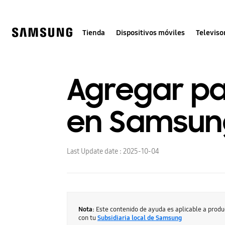
Skip
to
content
Tienda
Dispositivos móviles
Televiso
Agregar pan
en Samsun
Last Update date :
2025-10-04
Nota:
Este contenido de ayuda es aplicable a prod
con tu
Subsidiaria local de Samsung