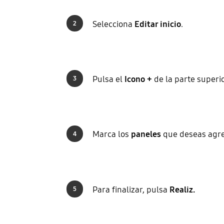
Selecciona
Editar inicio
.
2
Pulsa el
Icono +
de la parte superi
3
Marca los
paneles
que deseas agreg
4
Para finalizar, pulsa
Realiz.
5