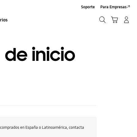
Soporte
Para Empresas
Búsqueda
Carrito
Iniciar sesión/Sign-Up
rios
Búsqueda
 de inicio
s comprados en España o Latinoamérica, contacta