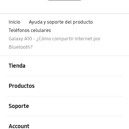
Inicio
Ayuda y soporte del producto
Teléfonos celulares
Galaxy A10 - ¿Cómo compartir internet por
Bluetooth?
abierto
Footer Navigation
Tienda
abierto
Productos
abierto
Soporte
abierto
Account