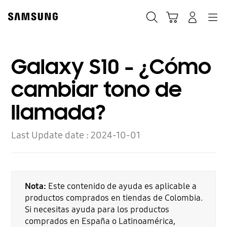
Skip
to
Búsqueda
Carrito
Navegación
Iniciar sesión
content
Galaxy S10 - ¿Cómo
cambiar tono de
llamada?
Last Update date :
2024-10-01
Nota:
Este contenido de ayuda es aplicable a
productos comprados en tiendas de Colombia.
Si necesitas ayuda para los productos
comprados en España o Latinoamérica,