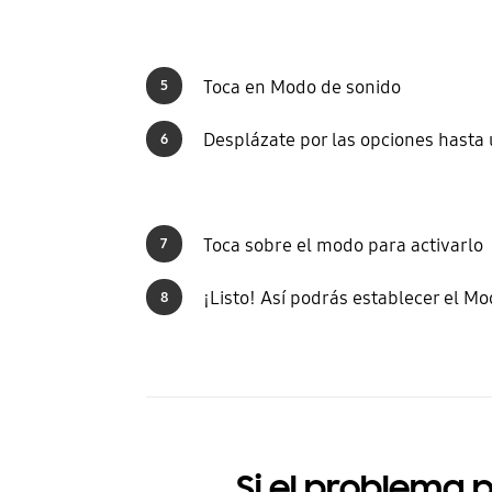
Toca en Modo de sonido
5
Desplázate por las opciones hasta
6
Toca sobre el modo para activarlo
7
¡Listo! Así podrás establecer el M
8
Si el problema p