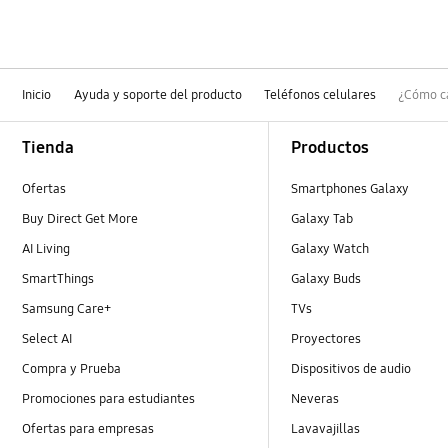
Inicio
Ayuda y soporte del producto
Teléfonos celulares
¿Cómo ca
Footer Navigation
Tienda
Productos
Ofertas
Smartphones Galaxy
Buy Direct Get More
Galaxy Tab
AI Living
Galaxy Watch
SmartThings
Galaxy Buds
Samsung Care+
TVs
Select AI
Proyectores
Compra y Prueba
Dispositivos de audio
Promociones para estudiantes
Neveras
Ofertas para empresas
Lavavajillas