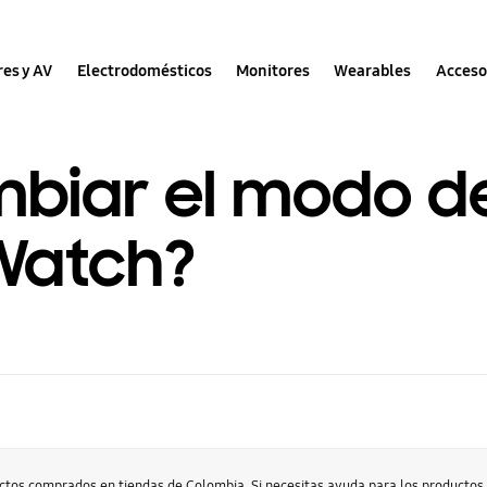
res y AV
Electrodomésticos
Monitores
Wearables
Acceso
iar el modo de
Watch?
uctos comprados en tiendas de Colombia. Si necesitas ayuda para los producto