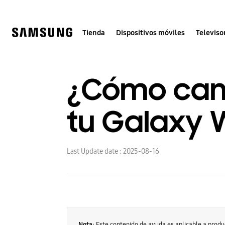
Skip
to
content
Tienda
Dispositivos móviles
Televiso
¿Cómo camb
tu Galaxy 
Last Update date :
2025-08-16
Nota:
Este contenido de ayuda es aplicable a prod