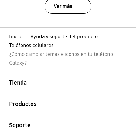
Ver más
Inicio
Ayuda y soporte del producto
Teléfonos celulares
¿Cómo cambiar temas e íconos en tu teléfono
Galaxy?
abierto
Footer Navigation
Tienda
abierto
Productos
abierto
Soporte
abierto