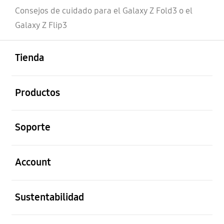
Consejos de cuidado para el Galaxy Z Fold3 o el
Galaxy Z Flip3
abierto
Footer Navigation
Tienda
abierto
Productos
abierto
Soporte
abierto
Account
abierto
Sustentabilidad
abierto