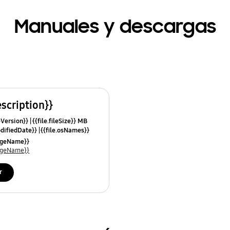
Manuales y descargas
escription}}
leVersion}}
{{file.fileSize}} MB
odifiedDate}}
{{file.osNames}}
uageName}}
uageName}}
r