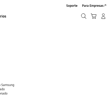
Soporte
Para Empresas
Búsqueda
Carrito
Iniciar sesión/Sign-Up
rios
Búsqueda
do Samsung
nado
ionado