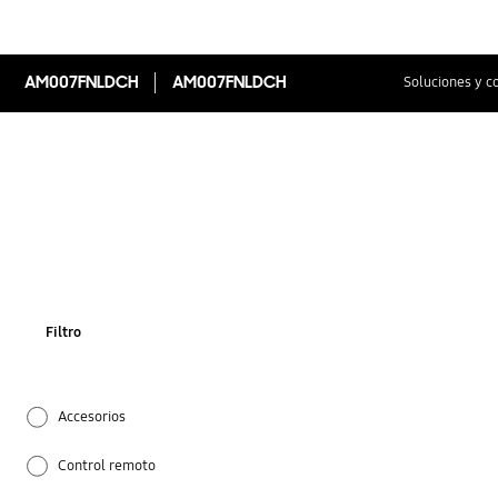
AM007FNLDCH
AM007FNLDCH
Soluciones y c
Filtro
Accesorios
Control remoto