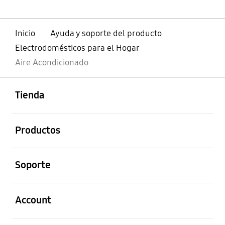
Inicio
Ayuda y soporte del producto
Electrodomésticos para el Hogar
Aire Acondicionado
abierto
Footer Navigation
Tienda
abierto
Productos
abierto
Soporte
abierto
Account
abierto