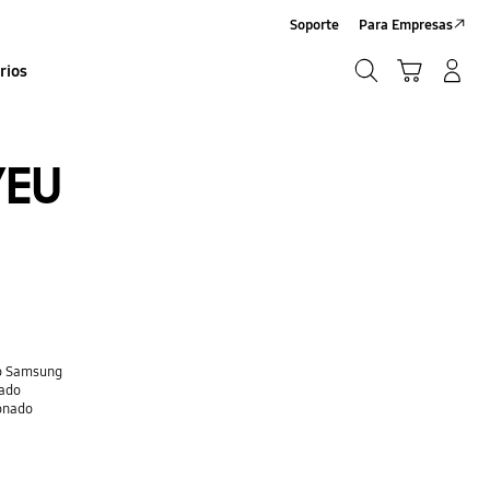
Soporte
Para Empresas
Búsqueda
Carrito
Iniciar sesión/Sign-Up
rios
Búsqueda
/EU
do Samsung
nado
ionado