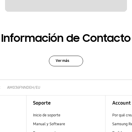
Información de Contacto
Ver más
t
AM036FNNDEH/EU
Soporte
Account
Inicio de soporte
Por qué cr
Manual y Software
Samsung R