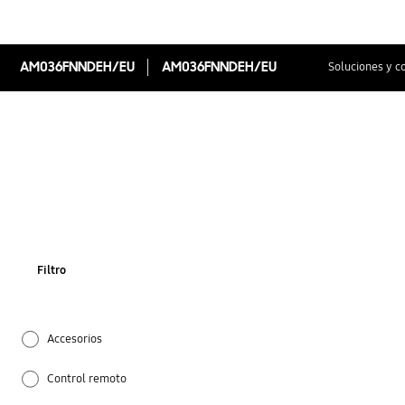
AM036FNNDEH/EU
AM036FNNDEH/EU
Soluciones y c
Filtro
Accesorios
Control remoto