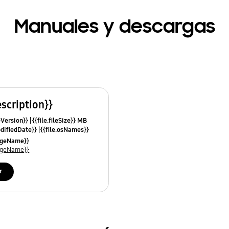
Manuales y descargas
escription}}
leVersion}}
{{file.fileSize}} MB
odifiedDate}}
{{file.osNames}}
uageName}}
uageName}}
r