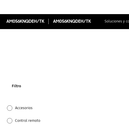
AM056KNQDEH/TK
AM056KNQDEH/TK
Soluciones y c
Filtro
Accesorios
Control remoto