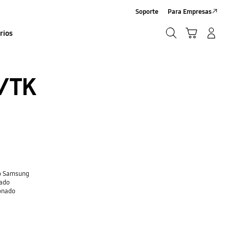
Soporte
Para Empresas
Búsqueda
Carrito
Iniciar sesión/Sign-Up
rios
Búsqueda
/TK
do Samsung
nado
ionado