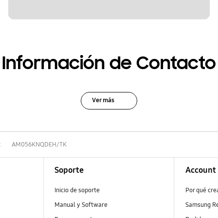
Información de Contacto
Ver más
t
AM056KNQDEH/TK
Soporte
Account
Inicio de soporte
Por qué cr
Manual y Software
Samsung R