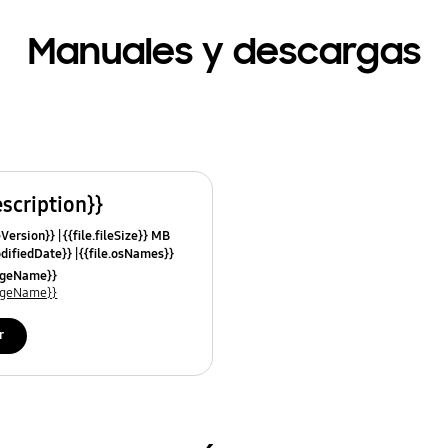
Manuales y descargas
escription}}
leVersion}}
{{file.fileSize}} MB
odifiedDate}}
{{file.osNames}}
uageName}}
uageName}}
r