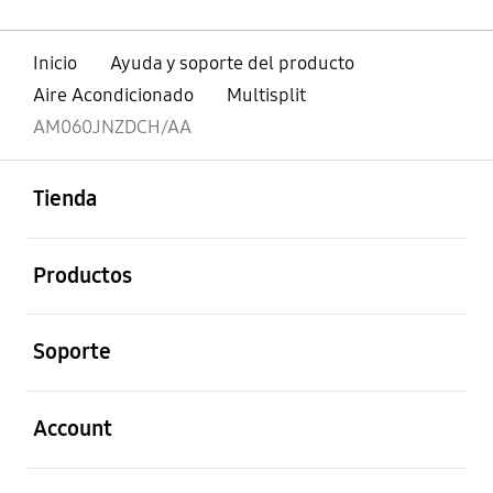
Inicio
Ayuda y soporte del producto
Aire Acondicionado
Multisplit
AM060JNZDCH/AA
abierto
Footer Navigation
Tienda
abierto
Productos
abierto
Soporte
abierto
Account
abierto