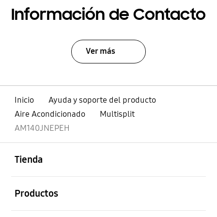
Información de Contacto
Ver más
Inicio
Ayuda y soporte del producto
Aire Acondicionado
Multisplit
AM140JNEPEH
abierto
Footer Navigation
Tienda
abierto
Productos
abierto