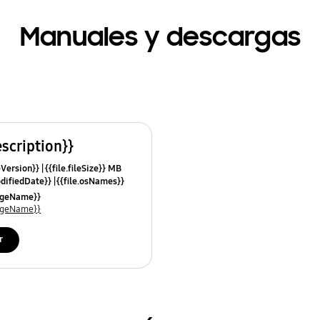
Manuales y descargas
escription}}
leVersion}}
{{file.fileSize}} MB
odifiedDate}}
{{file.osNames}}
uageName}}
uageName}}
r