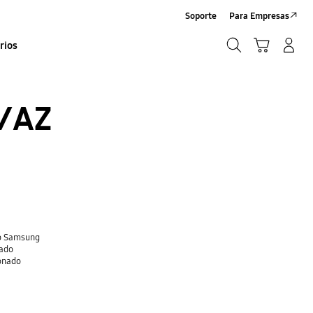
Soporte
Para Empresas
Búsqueda
Carrito
Iniciar sesión/Sign-Up
rios
Búsqueda
/AZ
do Samsung
nado
ionado