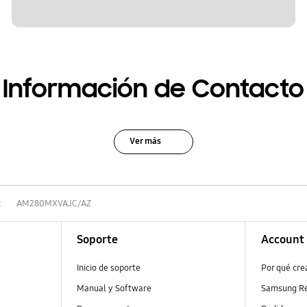
Información de Contacto
Ver más
t
AM280MXVAJC/AZ
Soporte
Account
Inicio de soporte
Por qué cr
Manual y Software
Samsung R