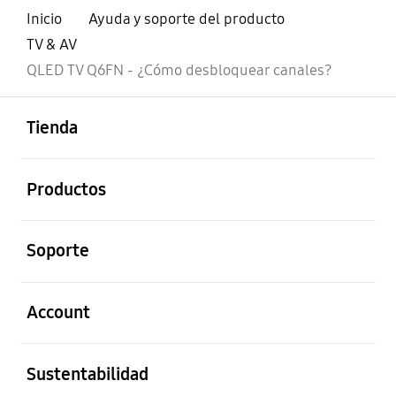
Inicio
Ayuda y soporte del producto
TV & AV
QLED TV Q6FN - ¿Cómo desbloquear canales?
abierto
Footer Navigation
Tienda
abierto
Productos
abierto
Soporte
abierto
Account
abierto
Sustentabilidad