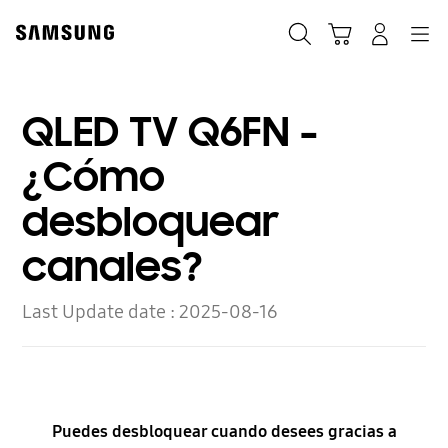
Skip
to
Búsqueda
Carrito
Navegación
Iniciar sesión
content
QLED TV Q6FN -
¿Cómo
desbloquear
canales?
Last Update date :
2025-08-16
Puedes desbloquear cuando desees gracias a