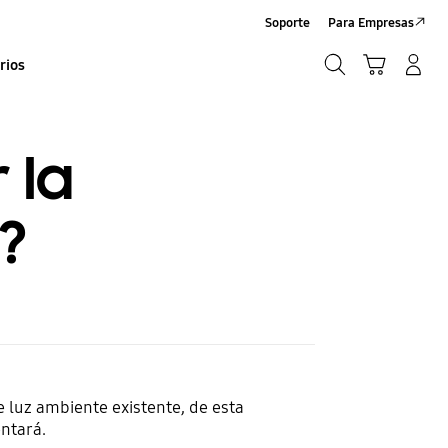
Soporte
Para Empresas
Búsqueda
Carrito
Iniciar sesión/Sign-Up
rios
Búsqueda
 la
?
e luz ambiente existente, de esta
entará.