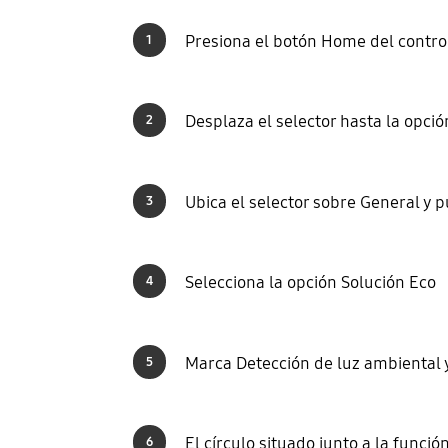
Presiona el botón Home del contro
1
Desplaza el selector hasta la opció
2
Ubica el selector sobre General y p
3
Selecciona la opción Solución Eco
4
Marca Detección de luz ambiental y
5
El círculo situado junto a la funci
6