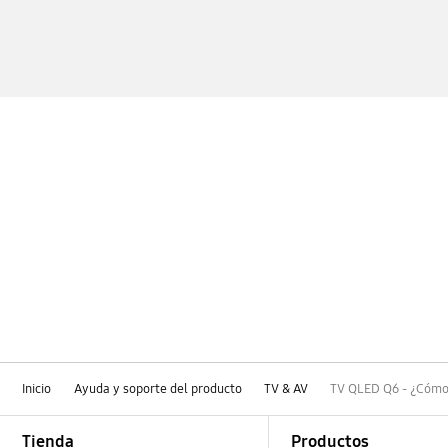
Inicio
Ayuda y soporte del producto
TV & AV
TV QLED Q6 - ¿Cómo 
Footer Navigation
Tienda
Productos