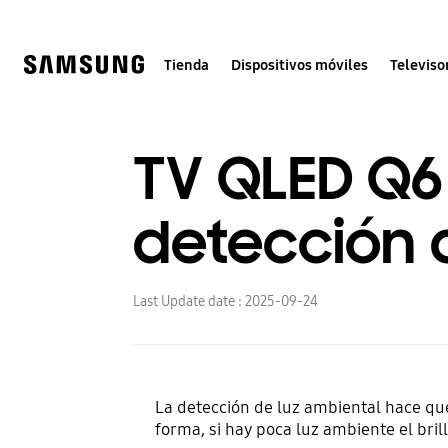
Skip
to
content
Tienda
Dispositivos móviles
Televiso
TV QLED Q6
detección 
Last Update date :
2025-09-24
La detección de luz ambiental hace que
forma, si hay poca luz ambiente el bri