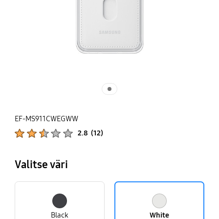
EF-MS911CWEGWW
Tuotearviot :
2.8
(
12
)
Arvioiden lukumäärä :
Valitse väri
Black
White