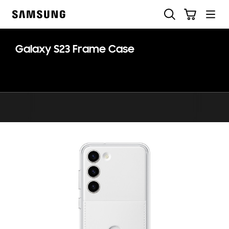
Skip
Haku
Ostoskori
to
Samsung
content
Galaxy S23 Frame Case