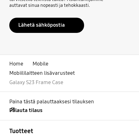
auttavat sinua nopeasti ja tehokkaasti.
Lähetä sähköpostia
Home
Mobile
Mobiililaitteen lisävarusteet
Galaxy S23 Frame Case
Paina tästä palauttaaksesi tilauksen
Palauta tilaus
Avata
Footer Navigation
Tuotteet