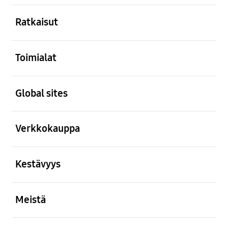
Avata
Ratkaisut
Avata
Toimialat
Avata
Global sites
Avata
Verkkokauppa
Avata
Kestävyys
Avata
Meistä