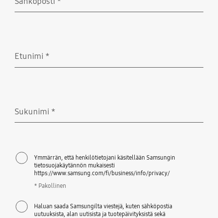
Sähköposti
*
Pakollinen
Etunimi
*
Pakollinen
Sukunimi
*
Pakollinen
Ymmärrän, että henkilötietojani käsitellään Samsungin
tietosuojakäytännön mukaisesti
https://www.samsung.com/fi/business/info/privacy/
* Pakollinen
Haluan saada Samsungilta viestejä, kuten sähköpostia
uutuuksista, alan uutisista ja tuotepäivityksistä sekä