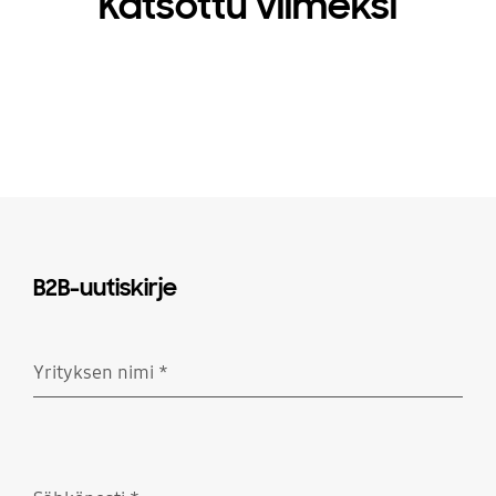
Katsottu viimeksi
B2B-uutiskirje
Yrityksen nimi
*
Pakollinen