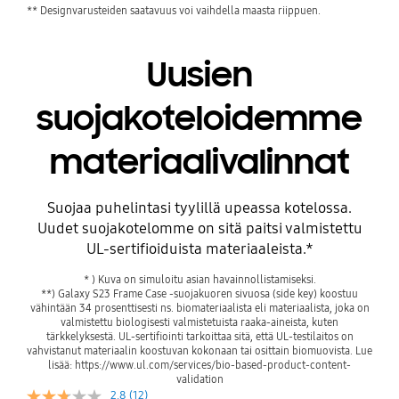
** Designvarusteiden saatavuus voi vaihdella maasta riippuen.
Uusien
suojakoteloidemme
materiaalivalinnat
Suojaa puhelintasi tyylillä upeassa kotelossa.
Uudet suojakotelomme on sitä paitsi valmistettu
UL-sertifioiduista materiaaleista.*
Ennen
* ) Kuva on simuloitu asian havainnollistamiseksi.
**) Galaxy S23 Frame Case -suojakuoren sivuosa (side key) koostuu
vähintään 34 prosenttisesti ns. biomateriaalista eli materiaalista, joka on
valmistettu biologisesti valmistetuista raaka-aineista, kuten
tärkkelyksestä. UL-sertifiointi tarkoittaa sitä, että UL-testilaitos on
vahvistanut materiaalin koostuvan kokonaan tai osittain biomuovista. Lue
lisää: https://www.ul.com/services/bio-based-product-content-
validation
2.8
(12)