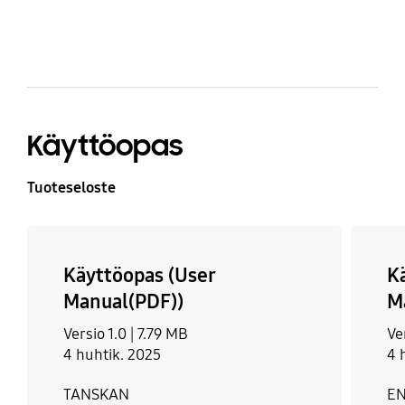
Käyttöopas
Tuoteseloste
Käyttöopas (User
K
Manual(PDF))
M
Versio 1.0 |
7.79 MB
Ve
4 huhtik. 2025
4 
TANSKAN
EN