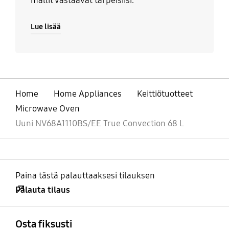
mallit vastaavat tarpeisiisi.
Lue lisää
Home
Home Appliances
Keittiötuotteet
Microwave Oven
Uuni NV68A1110BS/EE True Convection 68 L
Paina tästä palauttaaksesi tilauksen
Palauta tilaus
Avata
Footer Navigation
Osta fiksusti