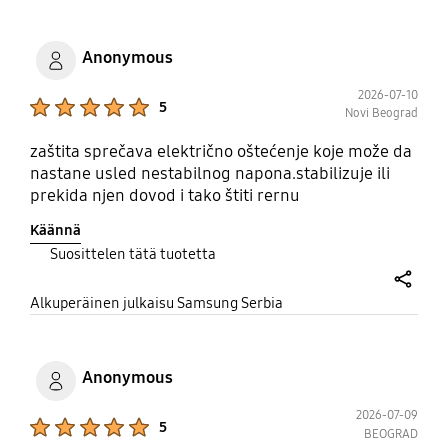
Anonymous
2026-07-10
Product Ratings :
5
Novi Beograd
zaštita sprečava električno oštećenje koje može da
nastane usled nestabilnog napona.stabilizuje ili
prekida njen dovod i tako štiti rernu
Käännä
Suosittelen tätä tuotetta
share
Alkuperäinen julkaisu Samsung Serbia
Anonymous
2026-07-09
Product Ratings :
5
BEOGRAD