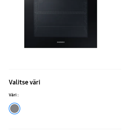
L
Valitse väri
Väri :
Stainless Steel