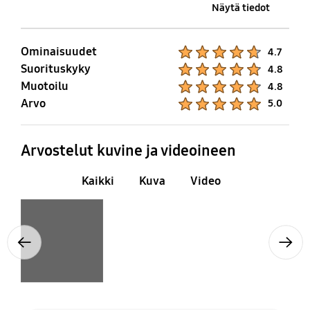
25W(Halogen)
Rear
Näytä tiedot
Lamppu on / off
Kieliasetus
Ominaisuudet
Product Ratings :
4.7
Yes
No
Suorituskyky
Product Ratings :
4.8
Muotoilu
Product Ratings :
4.8
Arvo
Product Ratings :
5.0
Arvostelut kuvine ja videoineen
Kaikki
Kuva
Video
Layer popup open
Previous
Next