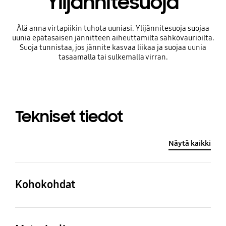
Ylijännitesuoja
Älä anna virtapiikin tuhota uuniasi. Ylijännitesuoja suojaa
uunia epätasaisen jännitteen aiheuttamilta sähkövaurioilta.
Suoja tunnistaa, jos jännite kasvaa liikaa ja suojaa uunia
tasaamalla tai sulkemalla virran.
Tekniset tiedot
Näytä kaikki
Kohokohdat
Ulkomitat (L x K x S)
Paino (netto)