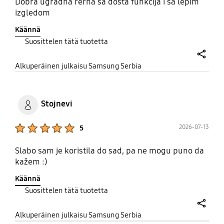
Dobra ugradna rerna sa dosta funkcija i sa lepim
izgledom
Käännä
Suosittelen tätä tuotetta
share
Alkuperäinen julkaisu Samsung Serbia
Stojnevi
Product Ratings :
2026-07-13
5
Slabo sam je koristila do sad, pa ne mogu puno da
kažem :)
Käännä
Suosittelen tätä tuotetta
share
Alkuperäinen julkaisu Samsung Serbia