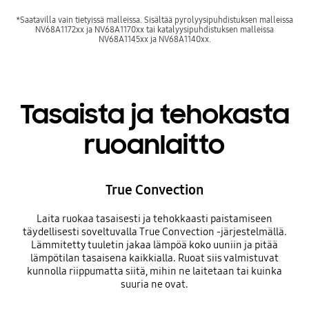
*Saatavilla vain tietyissä malleissa. Sisältää pyrolyysipuhdistuksen malleissa
NV68A1172xx ja NV68A1170xx tai katalyysipuhdistuksen malleissa
NV68A1145xx ja NV68A1140xx.
Tasaista ja tehokasta
ruoanlaitto
True Convection
Laita ruokaa tasaisesti ja tehokkaasti paistamiseen
täydellisesti soveltuvalla True Convection -järjestelmällä.
Lämmitetty tuuletin jakaa lämpöä koko uuniin ja pitää
lämpötilan tasaisena kaikkialla. Ruoat siis valmistuvat
kunnolla riippumatta siitä, mihin ne laitetaan tai kuinka
suuria ne ovat.