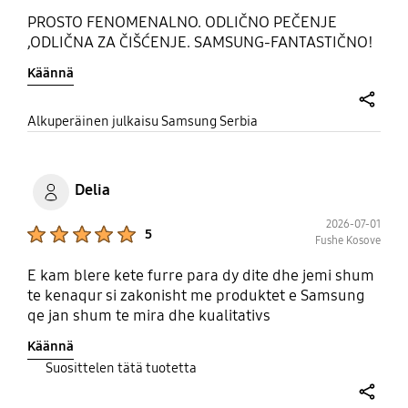
PROSTO FENOMENALNO. ODLIČNO PEČENJE
,ODLIČNA ZA ČIŠĆENJE. SAMSUNG-FANTASTIČNO!
Käännä
share
Alkuperäinen julkaisu Samsung Serbia
Delia
2026-07-01
Product Ratings :
5
Fushe Kosove
E kam blere kete furre para dy dite dhe jemi shum
te kenaqur si zakonisht me produktet e Samsung
qe jan shum te mira dhe kualitativs
Käännä
Suosittelen tätä tuotetta