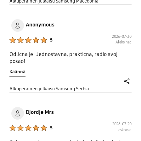
share
Alkuperäinen julkaisu Samsung Macedonia
Anonymous
2026-07-30
Product Ratings :
5
Aleksinac
Odlicna je! Jednostavna, prakticna, radio svoj
posao!
Käännä
share
Alkuperäinen julkaisu Samsung Serbia
Djordje Mrs
2026-07-20
Product Ratings :
5
Leskovac