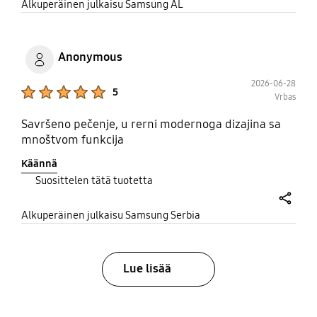
share
Alkuperäinen julkaisu Samsung AL
Anonymous
2026-06-28
Product Ratings :
5
Vrbas
Savršeno pečenje, u rerni modernoga dizajina sa
mnoštvom funkcija
Käännä
Suosittelen tätä tuotetta
share
Alkuperäinen julkaisu Samsung Serbia
Lue lisää
bazaarvoice Certification Label