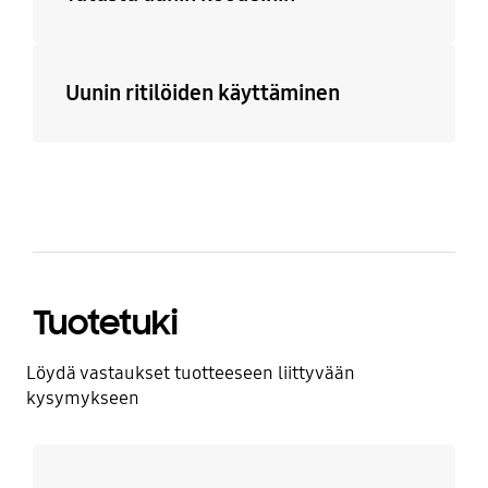
Uunin ritilöiden käyttäminen
Tuotetuki
Löydä vastaukset tuotteeseen liittyvään
kysymykseen
Lue lisää