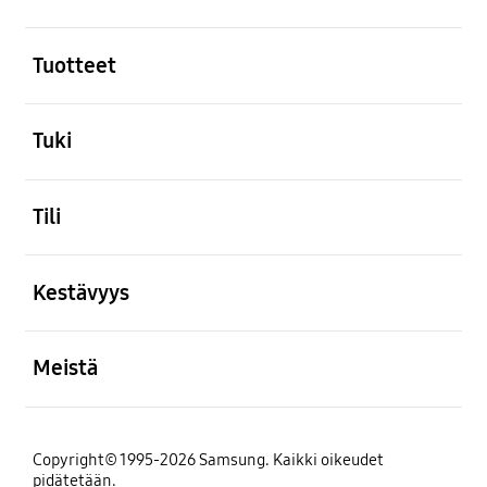
Avata
Tuotteet
Avata
Tuki
Avata
Tili
Avata
Kestävyys
Avata
Meistä
Copyright© 1995-2026 Samsung. Kaikki oikeudet
pidätetään.