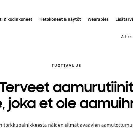
ti & kodinkoneet
Tietokoneet & näytöt
Wearables
Lisätarv
Artikke
TUOTTAVUUS
Terveet aamurutiini
le, joka et ole aamui
n torkkupainikkeesta näiden silmät avaavien aamutottumus