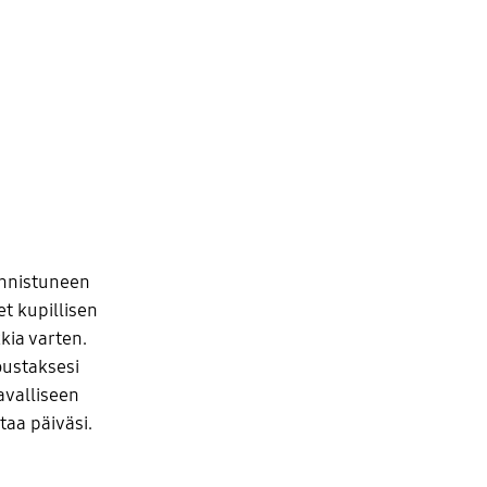
onnistuneen
et kupillisen
kia varten.
oustaksesi
avalliseen
taa päiväsi.