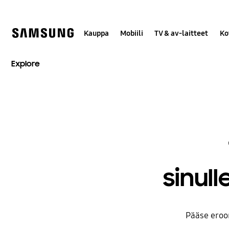
Skip
to
content
Kauppa
Mobiili
TV & av-laitteet
Ko
Explore
sinul
Pääse eroo