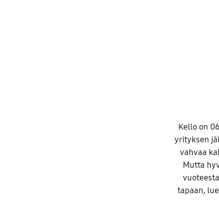
Kello on 0
yrityksen jä
vahvaa kah
Mutta hyv
vuoteesta
tapaan, lue