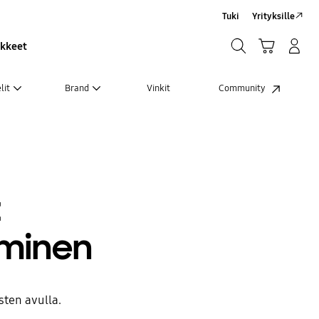
Tuki
Yrityksille
Haku
Ostoskori
Kirjaudu sisään/Rekisteröidy
ikkeet
Haku
lit
Brand
Vinkit
Community
t
hminen
ten avulla.