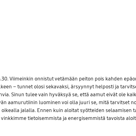
6.30. Viimeinkin onnistut vetämään peiton pois kahden epä
lkeen – tunnet olosi sekavaksi, ärsyynnyt helposti ja tarvits
via. Sinun tulee vain hyväksyä se, että aamut eivät ole kaik
än aamurutiinin luominen voi olla juuri se, mitä tarvitset n
 oikealla jalalla. Ennen kuin aloitat syötteiden selaamisen t
 vinkkimme tietoisemmista ja energisemmistä tavoista aloit