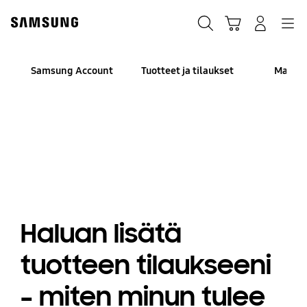
Skip
to
Haku
Ostoskori
Navigation
Kirjaudu sisään
content
Samsung Account
Tuotteet ja tilaukset
Maksa
Haluan lisätä
tuotteen tilaukseeni
– miten minun tulee