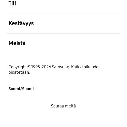
Tili
Avata
Kestävyys
Avata
Meistä
Copyright© 1995-2026 Samsung. Kaikki oikeudet
pidätetään.
Suomi/Suomi
Seuraa meitä