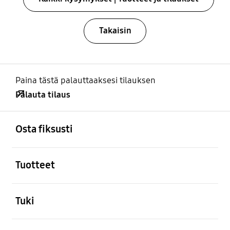
Takaisin
Paina tästä palauttaaksesi tilauksen
Palauta tilaus
Avata
Footer Navigation
Osta fiksusti
Avata
Tuotteet
Avata
Tuki
Avata