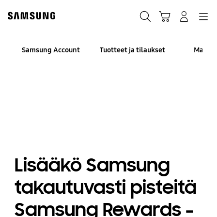
Skip
to
Haku
Ostoskori
Navigation
Kirjaudu sisään
content
Samsung Account
Tuotteet ja tilaukset
Maksa
Lisääkö Samsung
takautuvasti pisteitä
Samsung Rewards -