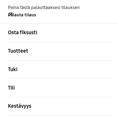
Paina tästä palauttaaksesi tilauksen
Palauta tilaus
Avata
Footer Navigation
Osta fiksusti
Avata
Tuotteet
Avata
Tuki
Avata
Tili
Avata
Kestävyys
Avata