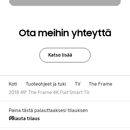
Ota meihin yhteyttä
Katso lisää
Koti
Tuoteohjeet ja tuki
TV
The Frame
2018 49" The Frame 4K Flat Smart TV
Paina tästä palauttaaksesi tilauksen
Palauta tilaus
Avata
Footer Navigation