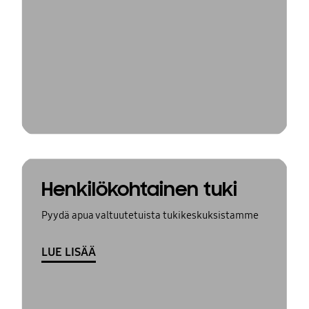
Henkilökohtainen tuki
Pyydä apua valtuutetuista tukikeskuksistamme
LUE LISÄÄ