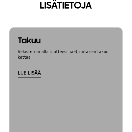
LISÄTIETOJA
Takuu
Rekisteröimällä tuotteesi näet, mitä sen takuu
kattaa
LUE LISÄÄ