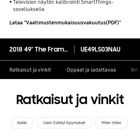
Television näytön kalibrointi SmartThings-
sovelluksella
Lataa "Vaatimustenmukaisuusvakuutus(PDF)"
2018 49" The Frame 4K Flat Smart TV
UE49LS03NAU
Ratkaisut ja vinkit
Oppaat ja ladattavaa
Int
Ratkaisut ja vinkit
Kaikki
Usein Esitetyt Kysymykset
Miten Video