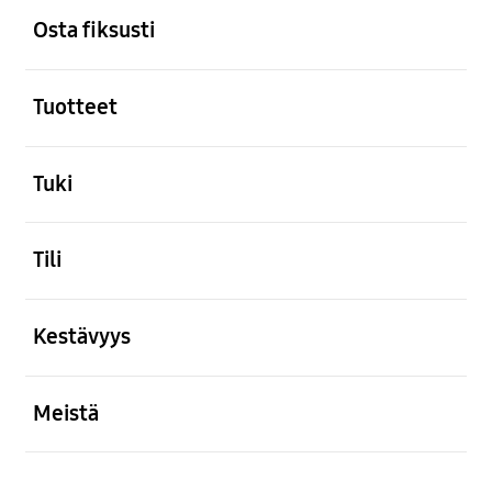
Osta fiksusti
Avata
Tuotteet
Avata
Tuki
Avata
Tili
Avata
Kestävyys
Avata
Meistä