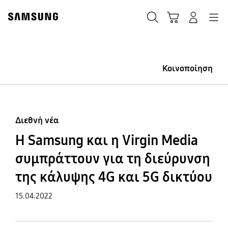
Skip
Skip
to
to
ΑΝΑΖΗΤΗΣΗ
Σύνδεση
Navigation
Καλάθι Αγορών
content
accessibility
help
Κοινοποίηση
Διεθνή νέα
Η Samsung και η Virgin Media
συμπράττουν για τη διεύρυνση
της κάλυψης 4G και 5G δικτύου
15.04.2022