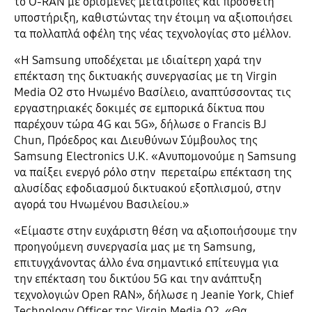
το O-RAN με ορισμένες μετατροπές και πρόσθετη
υποστήριξη, καθιστώντας την έτοιμη να αξιοποιήσει
τα πολλαπλά οφέλη της νέας τεχνολογίας στο μέλλον.
«Η Samsung υποδέχεται με ιδιαίτερη χαρά την
επέκταση της δικτυακής συνεργασίας με τη Virgin
Media O2 στο Ηνωμένο Βασίλειο, αναπτύσσοντας τις
εργαστηριακές δοκιμές σε εμπορικά δίκτυα που
παρέχουν τώρα 4G και 5G», δήλωσε ο Francis BJ
Chun, Πρόεδρος και Διευθύνων Σύμβουλος της
Samsung Electronics U.K. «Ανυπομονούμε η Samsung
να παίξει ενεργό ρόλο στην περεταίρω επέκταση της
αλυσίδας εφοδιασμού δικτυακού εξοπλισμού, στην
αγορά του Ηνωμένου Βασιλείου.»
«Είμαστε στην ευχάριστη θέση να αξιοποιήσουμε την
προηγούμενη συνεργασία μας με τη Samsung,
επιτυγχάνοντας άλλο ένα σημαντικό επίτευγμα για
την επέκταση του δικτύου 5G και την ανάπτυξη
τεχνολογιών Open RAN», δήλωσε η Jeanie York, Chief
Technology Officer της Virgin Media O2. «Θα