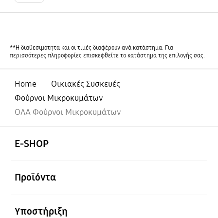
**Η διαθεσιμότητα και οι τιμές διαφέρουν ανά κατάστημα. Για
περισσότερες πληροφορίες επισκεφθείτε το κατάστημα της επιλογής σας.
Home
Οικιακές Συσκευές
Φούρνοι Μικροκυμάτων
ΟΛΑ Φούρνοι Μικροκυμάτων
Ανοίξτε
Footer Navigation
E-SHOP
Ανοίξτε
Προϊόντα
Ανοίξτε
Υποστήριξη