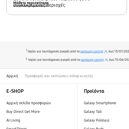
Μάθετε περισσότερα
συγκεκριμένες περιοχές
1
Iσχύει για ταυτόχρονες αγορές από το
samsung.com/gr
, έως 13/07/20
2.
Iσχύει για ταυτόχρονες αγορές από το
samsung.com/gr
, έως 15/06/20
Αρχική
Προσφορές και εκπτώσεις eshop κινητής
Footer Navigation
E-SHOP
Προϊόντα
Αρχική σελίδα προσφορών
Galaxy Smartphone
Buy Direct Get More
Galaxy Tab
AI Living
Galaxy Ρολόγια