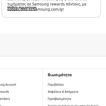
τιμήματος σε Samsung rewards πόντους, με
Mάθετε περισσότερα
αγορές από το Samsung.com/gr
Βιωσιμότητα
ung Account
Περιβάλλον
ewards
Ασφάλεια & Απόρρητο
embers
Προσβασιμότητα