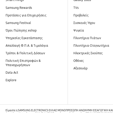
SmartThings
Galaxy Buds
Samsung Rewards
TVs
Προτάσεις για Επιχειρήσεις
Προβολείς
Samsung Festival
Συσκευές Ήχου
Όροι Πώλησης eshop
Ψυγεία
Υπηρεσίες Εγκατάστασης
Πλυντήρια Πιάτων
Απαλλαγή Φ.Π.Α. & Τιμολόγια
Πλυντήρια-Στεγνωτήρια
Τρόποι & Πολιτική Δόσεων
Ηλεκτρικές Σκούπες
Πολιτική Επιστροφών &
Οθόνες
Υπαναχωρήσεων
Αξεσουάρ
Data Act
Explore
Είμαστε η SAMSUNG ELECTRONICS ΕΛΛΑΣ ΜΟΝΟΠΡΟΣΩΠΗ ΑΝΩΝΥΜΗ ΕΙΣΑΓΩΓΙΚΗ ΚΑΙ ΕΜ