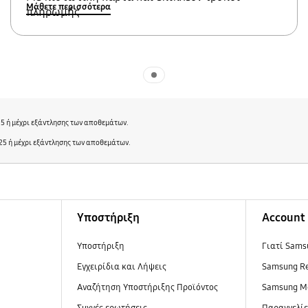
Μάθετε περισσότερα
πληρωμής
Indicator 1
25 ή μέχρι εξάντλησης των αποθεμάτων.
25 ή μέχρι εξάντλησης των αποθεμάτων.
Υποστήριξη
Account
Υποστήριξη
Γιατί Sams
Εγχειρίδια και Λήψεις
Samsung R
Αναζήτηση Υποστήριξης Προϊόντος
Samsung M