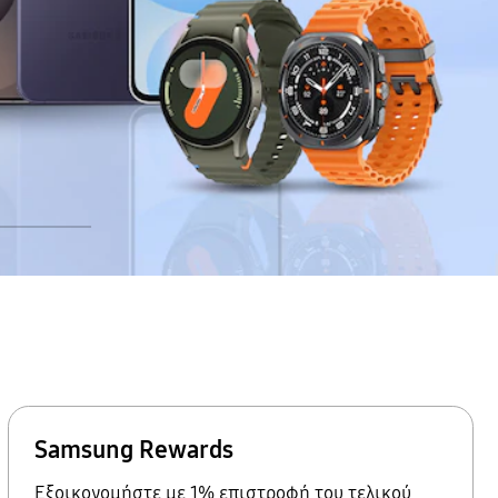
ΑΝΑΠΑΡΑΓΩΓΗ
Samsung Rewards
Εξοικονομήστε με 1% επιστροφή του τελικού