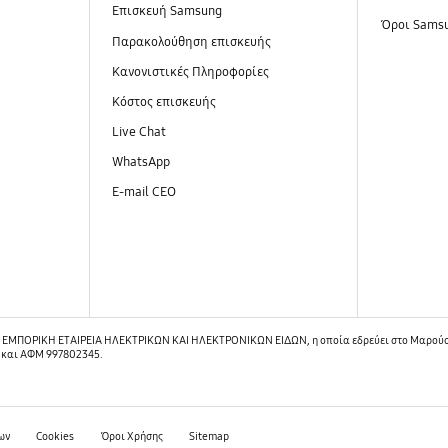
Επισκευή Samsung
Όροι Sams
Παρακολούθηση επισκευής
Κανονιστικές Πληροφορίες
Κόστος επισκευής
Live Chat
WhatsApp
E-mail CEO
ΠΟΡΙΚΗ ΕΤΑΙΡΕΙΑ ΗΛΕΚΤΡΙΚΩΝ ΚΑΙ ΗΛΕΚΤΡΟΝΙΚΩΝ ΕΙΔΩΝ, η οποία εδρεύει στο Μαρούσι
0 και ΑΦΜ 997802345.
ων
Cookies
Όροι Χρήσης
Sitemap