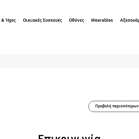
 & Ήχος
Οικιακές Συσκευές
Οθόνες
Wearables
Αξεσουά
ύσεις για Multi functi
Προβολή περισσότερων