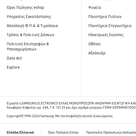
Όροι Πώλησης eshop
Ψυγεία
Υπηρεσίες Εγκατάστασης
Πλυντήρια Πιάτων
Απαλλαγή Φ.Π.Α. & Τιμολόγια
Πλυντήρια-Στεγνωτήρια
Τρόποι & Πολιτική Δόσεων
Ηλεκτρικές Σκούπες
Πολιτική Επιστροφών &
Οθόνες
Υπαναχωρήσεων
Αξεσουάρ
Data Act
Explore
Είμαστε η SAMSUNG ELECTRONICS ΕΛΛΑΣ ΜΟΝΟΠΡΟΣΩΠΗ ΑΝΩΝΥΜΗ ΕΙΣΑΓΩΓΙΚΗ ΚΑΙ ΕΜ
Λεωφόρος Κηφισίας αρ. 24Α, Τ.Κ. 151 25 και έχει αριθμό μητρώου ΓΕΜΗ 00934940100
Copyright© 1995-2026 Samsung. Με την επιφύλαξη παντός δικαιώματος.
Όροι Πώλησης Eshop
Προστασία Προσωπικών Δεδομέν
Ελλάδα/Ελληνικά