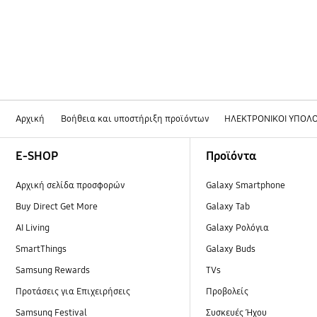
Αρχική
Βοήθεια και υποστήριξη προϊόντων
ΗΛΕΚΤΡΟΝΙΚΟΙ ΥΠΟΛΟ
Footer Navigation
E-SHOP
Προϊόντα
Αρχική σελίδα προσφορών
Galaxy Smartphone
Buy Direct Get More
Galaxy Tab
AI Living
Galaxy Ρολόγια
SmartThings
Galaxy Buds
Samsung Rewards
TVs
Προτάσεις για Επιχειρήσεις
Προβολείς
Samsung Festival
Συσκευές Ήχου