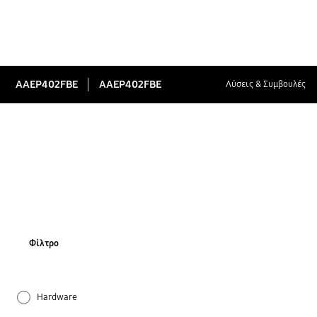
AAEP402FBE
AAEP402FBE
Λύσεις & Συμβουλές
Φίλτρο
Hardware