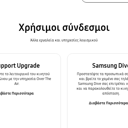
Χρήσιμοι σύνδεσμοι
Άλλα εργαλεία και υπηρεσίες λογισμικού
upport Upgrade
Samsung Div
ε τo λειτουργικό του κινητού
Προστατέψτε τα προσωπικά σα
ώνου με την υπηρεσία Over The
και βρείτε το χαμένο σας τηλ
Air.
Samsung Dive σας επιτρέπει ν
και να παρακολουθείτε το κιν
αβάστε Περισσότερα
απόσταση.
Διαβάστε Περισσότερ