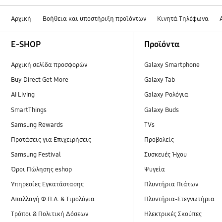
Αρχική
Βοήθεια και υποστήριξη προϊόντων
Κινητά Τηλέφωνα
Footer Navigation
E-SHOP
Προϊόντα
Αρχική σελίδα προσφορών
Galaxy Smartphone
Buy Direct Get More
Galaxy Tab
AI Living
Galaxy Ρολόγια
SmartThings
Galaxy Buds
Samsung Rewards
TVs
Προτάσεις για Επιχειρήσεις
Προβολείς
Samsung Festival
Συσκευές Ήχου
Όροι Πώλησης eshop
Ψυγεία
Υπηρεσίες Εγκατάστασης
Πλυντήρια Πιάτων
Απαλλαγή Φ.Π.Α. & Τιμολόγια
Πλυντήρια-Στεγνωτήρια
Τρόποι & Πολιτική Δόσεων
Ηλεκτρικές Σκούπες