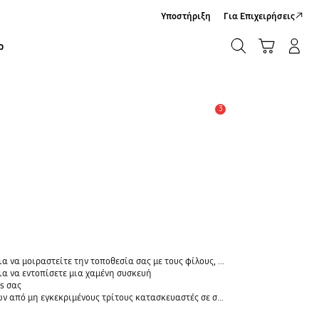
Υποστήριξη
Για Επιχειρήσεις
ΑΝΑΖΗΤΗΣΗ
Καλάθι Αγορών
Σύνδεση/Εγγραφή
ρ
ΑΝΑΖΗΤΗΣΗ
3
Ειδοποίηση
οθεσία σας με τους φίλους, το παιδί, την οικογένειά σας και άλλες επαφές
α να εντοπίσετε μια χαμένη συσκευή
s σας
 εγκεκριμένους τρίτους κατασκευαστές σε συσκευές Galaxy