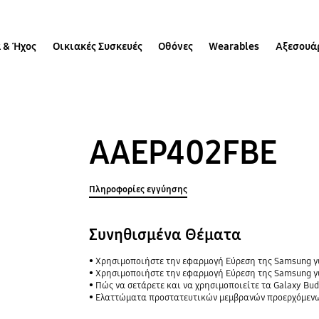
 & Ήχος
Οικιακές Συσκευές
Οθόνες
Wearables
Αξεσουά
AAEP402FBE
Πληροφορίες εγγύησης
Συνηθισμένα Θέματα
Χρησιμοποιήστε την εφαρμογή Εύρεση της Samsung για να μοιραστείτε την τοπ
Χρησιμοποιήστε την εφαρμογή Εύρεση της Samsung γι
Πώς να σετάρετε και να χρησιμοποιείτε τα Galaxy Bud
Ελαττώματα προστατευτικών μεμβρανών προερχόμενων από μη