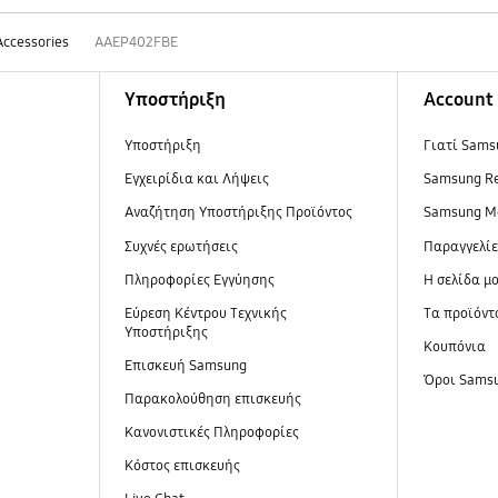
Accessories
AAEP402FBE
Υποστήριξη
Account
Υποστήριξη
Γιατί Sams
Εγχειρίδια και Λήψεις
Samsung R
Αναζήτηση Υποστήριξης Προϊόντος
Samsung M
Συχνές ερωτήσεις
Παραγγελί
Πληροφορίες Εγγύησης
Η σελίδα μ
Εύρεση Κέντρου Τεχνικής
Τα προϊόντ
Υποστήριξης
Κουπόνια
Επισκευή Samsung
Όροι Sams
Παρακολούθηση επισκευής
Κανονιστικές Πληροφορίες
Κόστος επισκευής