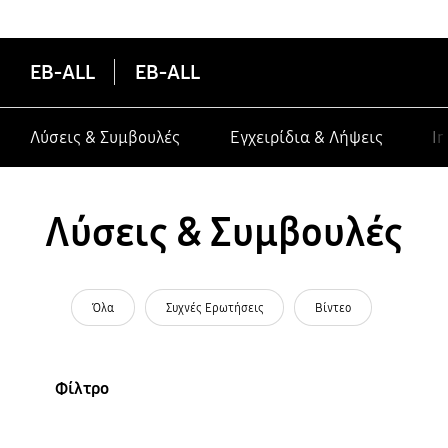
κατασκευαστές σε συσκευές Galaxy
EB-ALL
EB-ALL
Λύσεις & Συμβουλές
Εγχειρίδια & Λήψεις
In
Λύσεις & Συμβουλές
Όλα
Συχνές Ερωτήσεις
Βίντεο
Φίλτρο