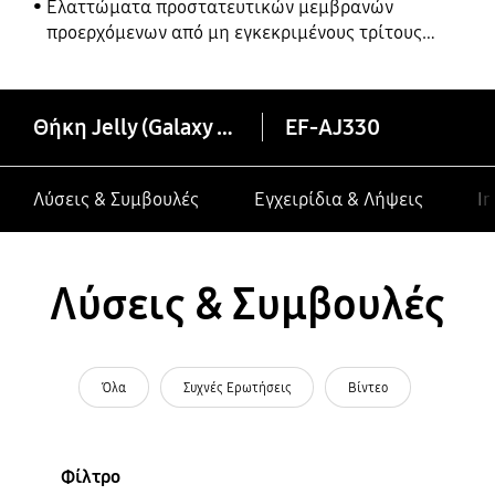
Ελαττώματα προστατευτικών μεμβρανών
προερχόμενων από μη εγκεκριμένους τρίτους
κατασκευαστές σε συσκευές Galaxy
Θήκη Jelly (Galaxy J3 (2017))
EF-AJ330
Λύσεις & Συμβουλές
Εγχειρίδια & Λήψεις
In
Λύσεις & Συμβουλές
Όλα
Συχνές Ερωτήσεις
Βίντεο
Φίλτρο