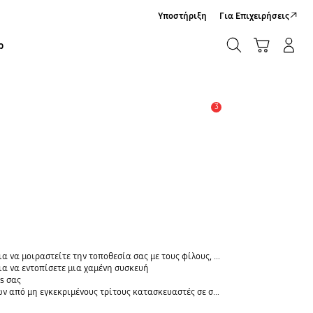
Υποστήριξη
Για Επιχειρήσεις
ΑΝΑΖΗΤΗΣΗ
Καλάθι Αγορών
Σύνδεση/Εγγραφή
ρ
ΑΝΑΖΗΤΗΣΗ
3
Ειδοποίηση
οθεσία σας με τους φίλους, το παιδί, την οικογένειά σας και άλλες επαφές
α να εντοπίσετε μια χαμένη συσκευή
s σας
 εγκεκριμένους τρίτους κατασκευαστές σε συσκευές Galaxy