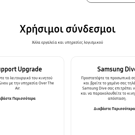
Χρήσιμοι σύνδεσμοι
Άλλα εργαλεία και υπηρεσίες λογισμικού
upport Upgrade
Samsung Div
ε τo λειτουργικό του κινητού
Προστατέψτε τα προσωπικά σα
ώνου με την υπηρεσία Over The
και βρείτε το χαμένο σας τηλ
Air.
Samsung Dive σας επιτρέπει ν
και να παρακολουθείτε το κιν
αβάστε Περισσότερα
απόσταση.
Διαβάστε Περισσότερ