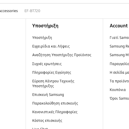
Accessories
EF-BT720
Υποστήριξη
Account
Υποστήριξη
Γιατί Sams
Εγχειρίδια και Λήψεις
Samsung R
Αναζήτηση Υποστήριξης Προϊόντος
Samsung M
Συχνές ερωτήσεις
Παραγγελί
Πληροφορίες Εγγύησης
Η σελίδα μ
Εύρεση Κέντρου Τεχνικής
Τα προϊόντ
Υποστήριξης
Κουπόνια
Επισκευή Samsung
Όροι Sams
Παρακολούθηση επισκευής
Κανονιστικές Πληροφορίες
Κόστος επισκευής