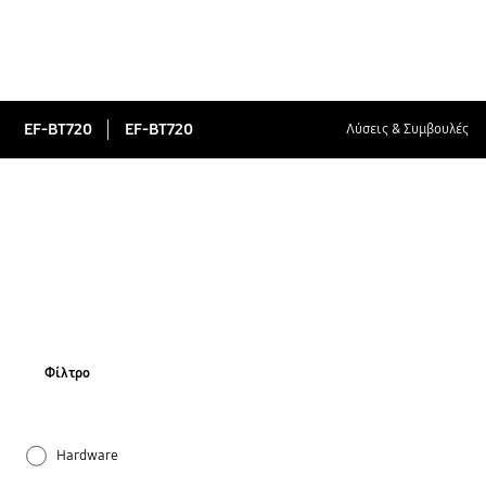
EF-BT720
EF-BT720
Λύσεις & Συμβουλές
Φίλτρο
Hardware