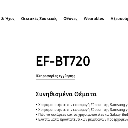
 & Ήχος
Οικιακές Συσκευές
Οθόνες
Wearables
Αξεσουά
EF-BT720
Πληροφορίες εγγύησης
Συνηθισμένα Θέματα
Χρησιμοποιήστε την εφαρμογή Εύρεση της Samsung για να μοιραστείτε την τοπ
Χρησιμοποιήστε την εφαρμογή Εύρεση της Samsung γι
Πώς να σετάρετε και να χρησιμοποιείτε τα Galaxy Bud
Ελαττώματα προστατευτικών μεμβρανών προερχόμενων από μη