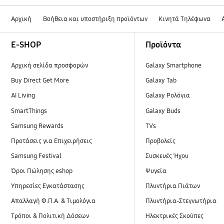
Αρχική
Βοήθεια και υποστήριξη προϊόντων
Κινητά Τηλέφωνα
Footer Navigation
E-SHOP
Προϊόντα
Αρχική σελίδα προσφορών
Galaxy Smartphone
Buy Direct Get More
Galaxy Tab
AI Living
Galaxy Ρολόγια
SmartThings
Galaxy Buds
Samsung Rewards
TVs
Προτάσεις για Επιχειρήσεις
Προβολείς
Samsung Festival
Συσκευές Ήχου
Όροι Πώλησης eshop
Ψυγεία
Υπηρεσίες Εγκατάστασης
Πλυντήρια Πιάτων
Απαλλαγή Φ.Π.Α. & Τιμολόγια
Πλυντήρια-Στεγνωτήρια
Τρόποι & Πολιτική Δόσεων
Ηλεκτρικές Σκούπες