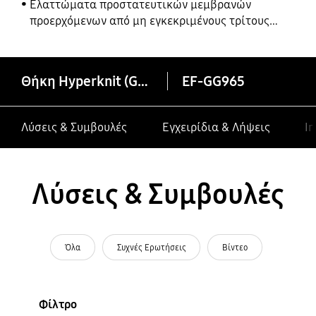
Ελαττώματα προστατευτικών μεμβρανών
προερχόμενων από μη εγκεκριμένους τρίτους
κατασκευαστές σε συσκευές Galaxy
Θήκη Hyperknit (Galaxy S9+)
EF-GG965
Λύσεις & Συμβουλές
Εγχειρίδια & Λήψεις
In
Λύσεις & Συμβουλές
Όλα
Συχνές Ερωτήσεις
Βίντεο
Φίλτρο