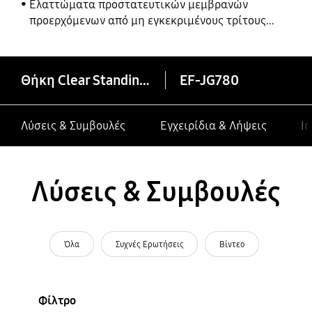
Ελαττώματα προστατευτικών μεμβρανών
προερχόμενων από μη εγκεκριμένους τρίτους
κατασκευαστές σε συσκευές Galaxy
Θήκη Clear Standing (Galaxy S20 FE)
EF-JG780
Λύσεις & Συμβουλές
Εγχειρίδια & Λήψεις
In
Λύσεις & Συμβουλές
Όλα
Συχνές Ερωτήσεις
Βίντεο
Φίλτρο