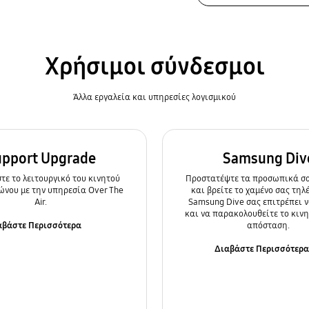
Χρήσιμοι σύνδεσμοι
Άλλα εργαλεία και υπηρεσίες λογισμικού
upport Upgrade
Samsung Div
ε τo λειτουργικό του κινητού
Προστατέψτε τα προσωπικά σα
ώνου με την υπηρεσία Over The
και βρείτε το χαμένο σας τηλ
Air.
Samsung Dive σας επιτρέπει ν
και να παρακολουθείτε το κιν
αβάστε Περισσότερα
απόσταση.
Διαβάστε Περισσότερ