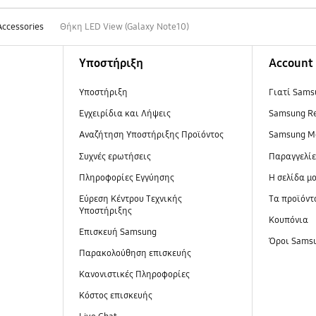
Accessories
Θήκη LED View (Galaxy Note10)
Υποστήριξη
Account
Υποστήριξη
Γιατί Sams
Εγχειρίδια και Λήψεις
Samsung R
Αναζήτηση Υποστήριξης Προϊόντος
Samsung M
Συχνές ερωτήσεις
Παραγγελί
Πληροφορίες Εγγύησης
Η σελίδα μ
Εύρεση Κέντρου Τεχνικής
Τα προϊόντ
Υποστήριξης
Κουπόνια
Επισκευή Samsung
Όροι Sams
Παρακολούθηση επισκευής
Κανονιστικές Πληροφορίες
Κόστος επισκευής