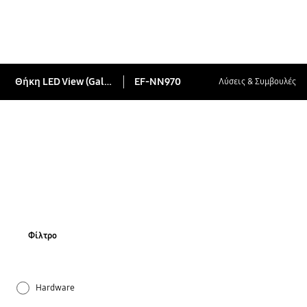
Θήκη LED View (Galaxy Note10)
EF-NN970
Λύσεις & Συμβουλές
Φίλτρο
Hardware