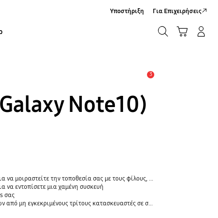
Υποστήριξη
Για Επιχειρήσεις
ΑΝΑΖΗΤΗΣΗ
Καλάθι Αγορών
Σύνδεση/Εγγραφή
ρ
ΑΝΑΖΗΤΗΣΗ
3
Ειδοποίηση
(Galaxy Note10)
οθεσία σας με τους φίλους, το παιδί, την οικογένειά σας και άλλες επαφές
α να εντοπίσετε μια χαμένη συσκευή
s σας
 εγκεκριμένους τρίτους κατασκευαστές σε συσκευές Galaxy