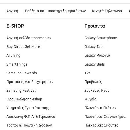
Αρχική
Βοήθεια και υποστήριξη προϊόντων
Κινητά Τηλέφωνα
Footer Navigation
E-SHOP
Προϊόντα
Αρχική σελίδα προσφορών
Galaxy Smartphone
Buy Direct Get More
Galaxy Tab
AI Living
Galaxy Ρολόγια
SmartThings
Galaxy Buds
Samsung Rewards
TVs
Προτάσεις για Επιχειρήσεις
Προβολείς
Samsung Festival
Συσκευές Ήχου
Όροι Πώλησης eshop
Ψυγεία
Υπηρεσίες Εγκατάστασης
Πλυντήρια Πιάτων
Απαλλαγή Φ.Π.Α. & Τιμολόγια
Πλυντήρια-Στεγνωτήρια
Τρόποι & Πολιτική Δόσεων
Ηλεκτρικές Σκούπες