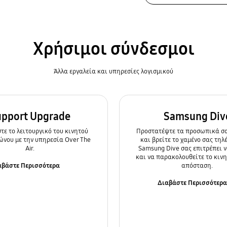
Χρήσιμοι σύνδεσμοι
Άλλα εργαλεία και υπηρεσίες λογισμικού
upport Upgrade
Samsung Div
ε τo λειτουργικό του κινητού
Προστατέψτε τα προσωπικά σα
ώνου με την υπηρεσία Over The
και βρείτε το χαμένο σας τηλ
Air.
Samsung Dive σας επιτρέπει ν
και να παρακολουθείτε το κιν
αβάστε Περισσότερα
απόσταση.
Διαβάστε Περισσότερ