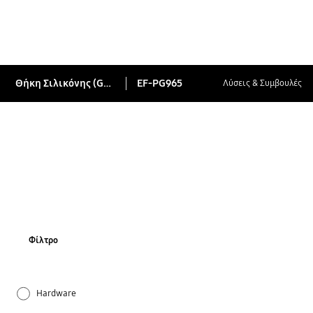
Θήκη Σιλικόνης (Galaxy S9+)
EF-PG965
Λύσεις & Συμβουλές
Φίλτρο
Hardware