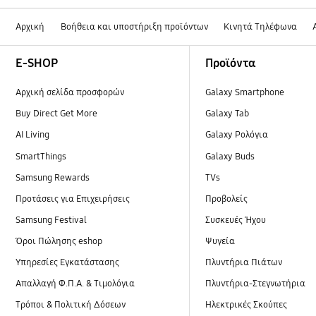
Αρχική
Βοήθεια και υποστήριξη προϊόντων
Κινητά Τηλέφωνα
Footer Navigation
E-SHOP
Προϊόντα
Αρχική σελίδα προσφορών
Galaxy Smartphone
Buy Direct Get More
Galaxy Tab
AI Living
Galaxy Ρολόγια
SmartThings
Galaxy Buds
Samsung Rewards
TVs
Προτάσεις για Επιχειρήσεις
Προβολείς
Samsung Festival
Συσκευές Ήχου
Όροι Πώλησης eshop
Ψυγεία
Υπηρεσίες Εγκατάστασης
Πλυντήρια Πιάτων
Απαλλαγή Φ.Π.Α. & Τιμολόγια
Πλυντήρια-Στεγνωτήρια
Τρόποι & Πολιτική Δόσεων
Ηλεκτρικές Σκούπες