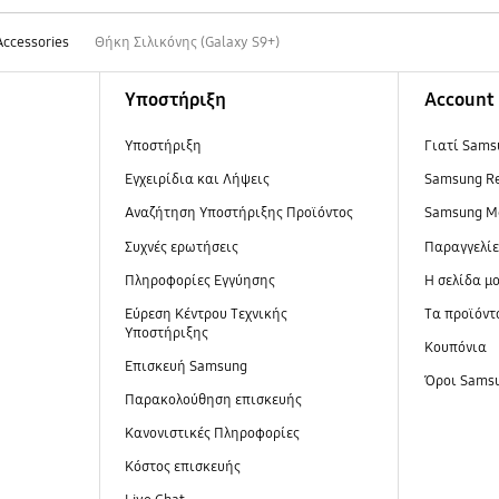
Accessories
Θήκη Σιλικόνης (Galaxy S9+)
Υποστήριξη
Account
Υποστήριξη
Γιατί Sams
Εγχειρίδια και Λήψεις
Samsung R
Αναζήτηση Υποστήριξης Προϊόντος
Samsung M
Συχνές ερωτήσεις
Παραγγελί
Πληροφορίες Εγγύησης
Η σελίδα μ
Εύρεση Κέντρου Τεχνικής
Τα προϊόντ
Υποστήριξης
Κουπόνια
Επισκευή Samsung
Όροι Sams
Παρακολούθηση επισκευής
Κανονιστικές Πληροφορίες
Κόστος επισκευής