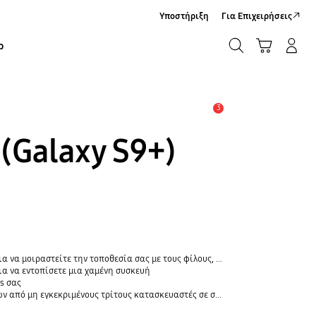
Υποστήριξη
Για Επιχειρήσεις
ΑΝΑΖΗΤΗΣΗ
Καλάθι Αγορών
Σύνδεση/Εγγραφή
ρ
ΑΝΑΖΗΤΗΣΗ
3
Ειδοποίηση
(Galaxy S9+)
οθεσία σας με τους φίλους, το παιδί, την οικογένειά σας και άλλες επαφές
α να εντοπίσετε μια χαμένη συσκευή
s σας
 εγκεκριμένους τρίτους κατασκευαστές σε συσκευές Galaxy