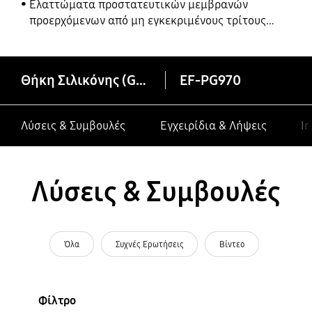
Ελαττώματα προστατευτικών μεμβρανών
προερχόμενων από μη εγκεκριμένους τρίτους
κατασκευαστές σε συσκευές Galaxy
Θήκη Σιλικόνης (Galaxy S10e)
EF-PG970
Λύσεις & Συμβουλές
Εγχειρίδια & Λήψεις
In
Λύσεις & Συμβουλές
Όλα
Συχνές Ερωτήσεις
Βίντεο
Φίλτρο