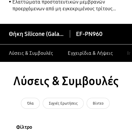
Ελαττώματα προστατευτικών μεμβρανών
προερχόμενων από μη εγκεκριμένους τρίτους
κατασκευαστές σε συσκευές Galaxy
Θήκη Silicone (Galaxy Note9)
EF-PN960
Λύσεις & Συμβουλές
Εγχειρίδια & Λήψεις
In
Λύσεις & Συμβουλές
Όλα
Συχνές Ερωτήσεις
Βίντεο
Φίλτρο