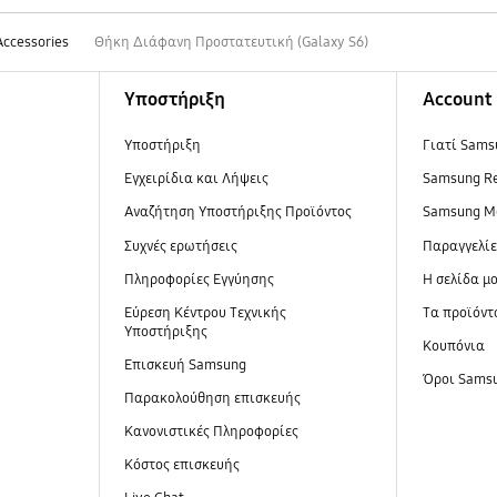
Accessories
Θήκη Διάφανη Προστατευτική (Galaxy S6)
Υποστήριξη
Account
Υποστήριξη
Γιατί Sams
Εγχειρίδια και Λήψεις
Samsung R
Αναζήτηση Υποστήριξης Προϊόντος
Samsung M
Συχνές ερωτήσεις
Παραγγελί
Πληροφορίες Εγγύησης
Η σελίδα μ
Εύρεση Κέντρου Τεχνικής
Τα προϊόντ
Υποστήριξης
Κουπόνια
Επισκευή Samsung
Όροι Sams
Παρακολούθηση επισκευής
Κανονιστικές Πληροφορίες
Κόστος επισκευής