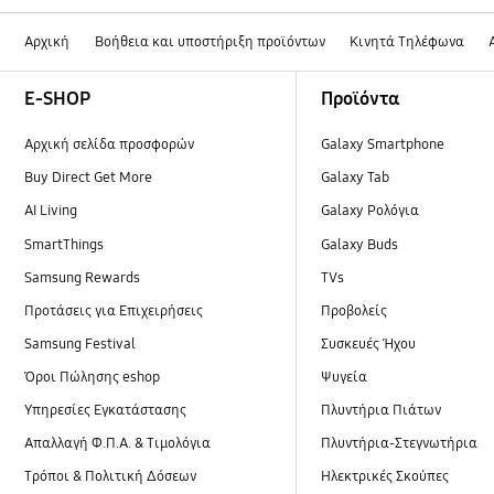
Αρχική
Βοήθεια και υποστήριξη προϊόντων
Κινητά Τηλέφωνα
Footer Navigation
E-SHOP
Προϊόντα
Αρχική σελίδα προσφορών
Galaxy Smartphone
Buy Direct Get More
Galaxy Tab
AI Living
Galaxy Ρολόγια
SmartThings
Galaxy Buds
Samsung Rewards
TVs
Προτάσεις για Επιχειρήσεις
Προβολείς
Samsung Festival
Συσκευές Ήχου
Όροι Πώλησης eshop
Ψυγεία
Υπηρεσίες Εγκατάστασης
Πλυντήρια Πιάτων
Απαλλαγή Φ.Π.Α. & Τιμολόγια
Πλυντήρια-Στεγνωτήρια
Τρόποι & Πολιτική Δόσεων
Ηλεκτρικές Σκούπες