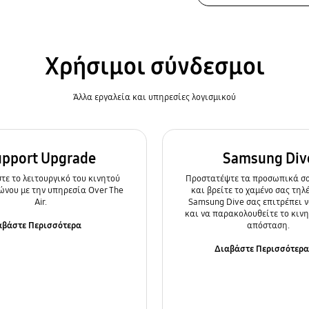
Χρήσιμοι σύνδεσμοι
Άλλα εργαλεία και υπηρεσίες λογισμικού
upport Upgrade
Samsung Div
ε τo λειτουργικό του κινητού
Προστατέψτε τα προσωπικά σα
ώνου με την υπηρεσία Over The
και βρείτε το χαμένο σας τηλ
Air.
Samsung Dive σας επιτρέπει ν
και να παρακολουθείτε το κιν
αβάστε Περισσότερα
απόσταση.
Διαβάστε Περισσότερ