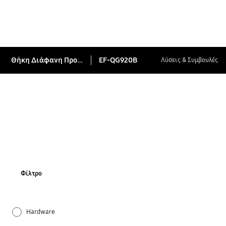
Θήκη Διάφανη Προστατευτική (Galaxy S6)
EF-QG920B
Λύσεις & Συμβουλές
Φίλτρο
Hardware