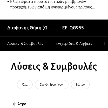
Ελαττώματα προστατευτικών μεμβρανών
προερχόμενων από μη εγκεκριμένους τρίτους
κατασκευαστές σε συσκευές Galaxy
Διαφανής Θήκη (Galaxy S8+)
EF-QG955
Λύσεις & Συμβουλές
Εγχειρίδια & Λήψεις
In
Λύσεις & Συμβουλές
Όλα
Συχνές Ερωτήσεις
Βίντεο
Φίλτρο