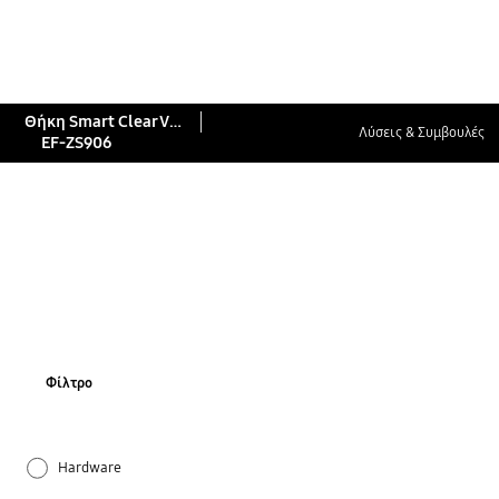
Θήκη Smart Clear View (Galaxy S22+)
Λύσεις & Συμβουλές
EF-ZS906
Φίλτρο
Hardware