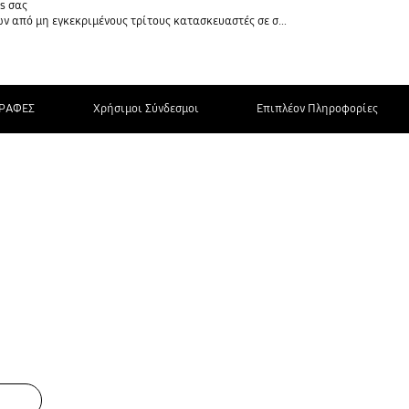
s σας
 εγκεκριμένους τρίτους κατασκευαστές σε συσκευές Galaxy
ΡΑΦΕΣ
Χρήσιμοι Σύνδεσμοι
Επιπλέον Πληροφορίες
ΕΠΙΚΟΙΝΩΝΗΣΤΕ
ΜΑΖΙ ΜΑΣ