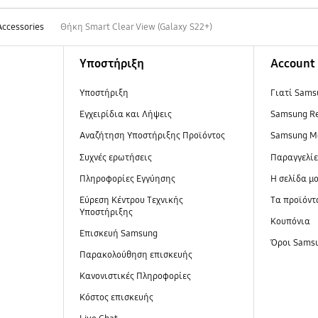
Accessories
Θήκη Smart Clear View (Galaxy S22+)
Υποστήριξη
Account
Υποστήριξη
Γιατί Sams
Εγχειρίδια και Λήψεις
Samsung R
Αναζήτηση Υποστήριξης Προϊόντος
Samsung M
Συχνές ερωτήσεις
Παραγγελί
Πληροφορίες Εγγύησης
Η σελίδα μ
Εύρεση Κέντρου Τεχνικής
Τα προϊόντ
Υποστήριξης
Κουπόνια
Επισκευή Samsung
Όροι Sams
Παρακολούθηση επισκευής
Κανονιστικές Πληροφορίες
Κόστος επισκευής