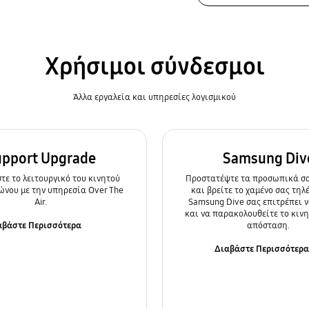
Χρήσιμοι σύνδεσμοι
Άλλα εργαλεία και υπηρεσίες λογισμικού
upport Upgrade
Samsung Div
ε τo λειτουργικό του κινητού
Προστατέψτε τα προσωπικά σα
ώνου με την υπηρεσία Over The
και βρείτε το χαμένο σας τηλ
Air.
Samsung Dive σας επιτρέπει ν
και να παρακολουθείτε το κιν
αβάστε Περισσότερα
απόσταση.
Διαβάστε Περισσότερ