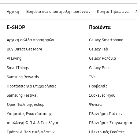
Αρχική
Βοήθεια και υποστήριξη προϊόντων
Κινητά Τηλέφωνα
Footer Navigation
E-SHOP
Προϊόντα
Αρχική σελίδα προσφορών
Galaxy Smartphone
Buy Direct Get More
Galaxy Tab
AI Living
Galaxy Ρολόγια
SmartThings
Galaxy Buds
Samsung Rewards
TVs
Προτάσεις για Επιχειρήσεις
Προβολείς
Samsung Festival
Συσκευές Ήχου
Όροι Πώλησης eshop
Ψυγεία
Υπηρεσίες Εγκατάστασης
Πλυντήρια Πιάτων
Απαλλαγή Φ.Π.Α. & Τιμολόγια
Πλυντήρια-Στεγνωτήρια
Τρόποι & Πολιτική Δόσεων
Ηλεκτρικές Σκούπες