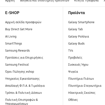
Αρχική
Βοήθεια και υποστήριξη προϊόντων
Κινητά Τηλέφωνα
Footer Navigation
E-SHOP
Προϊόντα
Αρχική σελίδα προσφορών
Galaxy Smartphone
Buy Direct Get More
Galaxy Tab
AI Living
Galaxy Ρολόγια
SmartThings
Galaxy Buds
Samsung Rewards
TVs
Προτάσεις για Επιχειρήσεις
Προβολείς
Samsung Festival
Συσκευές Ήχου
Όροι Πώλησης eshop
Ψυγεία
Υπηρεσίες Εγκατάστασης
Πλυντήρια Πιάτων
Απαλλαγή Φ.Π.Α. & Τιμολόγια
Πλυντήρια-Στεγνωτήρια
Τρόποι & Πολιτική Δόσεων
Ηλεκτρικές Σκούπες
Πολιτική Επιστροφών &
Οθόνες
Υπαναχωρήσεων