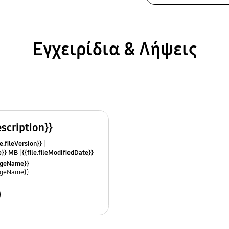
Εγχειρίδια & Λήψεις
escription}}
e.fileVersion}}
ze}} MB
{{file.fileModifiedDate}}
mes}}
uageName}}
uageName}}