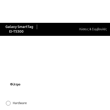
Galaxy SmartTag
Λύσεις & Συμβουλές
EI-T5300
Φίλτρο
Hardware