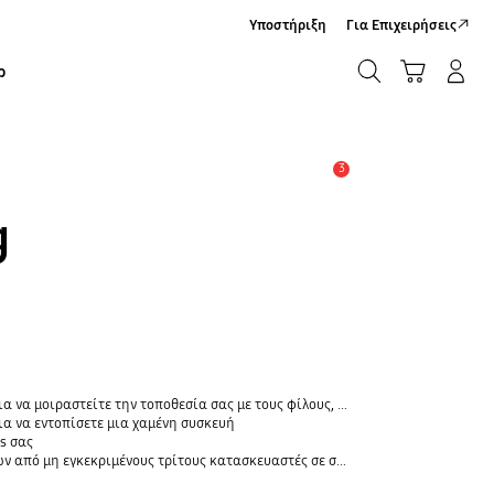
Υποστήριξη
Για Επιχειρήσεις
ΑΝΑΖΗΤΗΣΗ
Καλάθι Αγορών
Σύνδεση/Εγγραφή
ρ
ΑΝΑΖΗΤΗΣΗ
3
Ειδοποίηση
g
οθεσία σας με τους φίλους, το παιδί, την οικογένειά σας και άλλες επαφές
α να εντοπίσετε μια χαμένη συσκευή
s σας
 εγκεκριμένους τρίτους κατασκευαστές σε συσκευές Galaxy