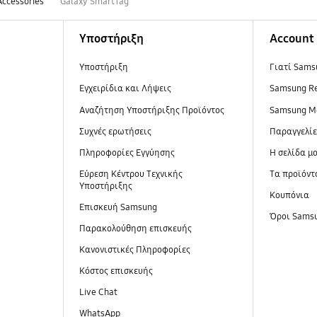
Accessories
Galaxy SmartTag
Υποστήριξη
Account
Υποστήριξη
Γιατί Sams
Εγχειρίδια και Λήψεις
Samsung R
Αναζήτηση Υποστήριξης Προϊόντος
Samsung M
Συχνές ερωτήσεις
Παραγγελί
Πληροφορίες Εγγύησης
Η σελίδα μ
Εύρεση Κέντρου Τεχνικής
Τα προϊόντ
Υποστήριξης
Κουπόνια
Επισκευή Samsung
Όροι Sams
Παρακολούθηση επισκευής
Κανονιστικές Πληροφορίες
Κόστος επισκευής
Live Chat
WhatsApp