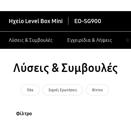
κατασκευαστές σε συσκευές Galaxy
Ηχείο Level Box Mini
EO-SG900
Λύσεις & Συμβουλές
Εγχειρίδια & Λήψεις
In
Λύσεις & Συμβουλές
Όλα
Συχνές Ερωτήσεις
Βίντεο
Φίλτρο