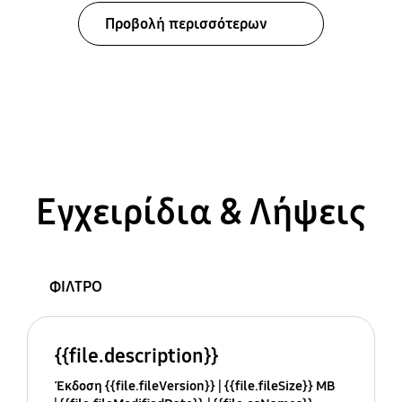
Προβολή περισσότερων
Εγχειρίδια & Λήψεις
ΦΙΛΤΡΟ
{{file.description}}
Έκδοση {{file.fileVersion}}
{{file.fileSize}} MB